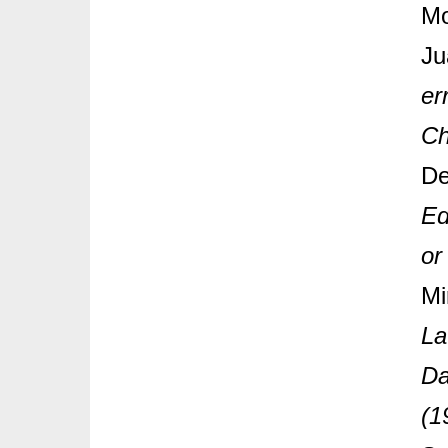
Mo
Ju
er
Ch
De
Ed
or
Mi
La
Da
(1