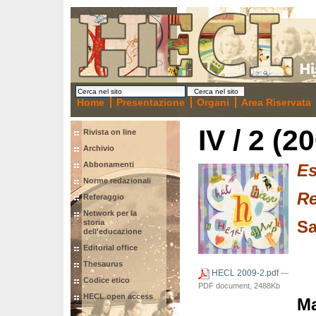
Home
Presentazione
Organi
Area Riservata
IV / 2 (2
Rivista on line
Archivio
Abbonamenti
Es
Norme redazionali
Referaggio
Network per la
Sa
storia
dell'educazione
Editorial office
Thesaurus
HECL 2009-2.pdf
—
Codice etico
PDF document, 2488Kb
HECL open access
Ma