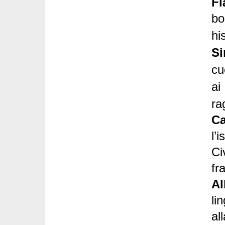
Fl
bo
hi
Si
cu
ai
ra
Ca
l’
Ci
fr
Al
li
al