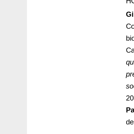
HC
Gi
Co
bi
Ca
qu
pr
so
20
Pa
de