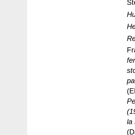
St
Hu
He
Re
Fr
fe
st
pa
(E
Pe
(1
la
(D