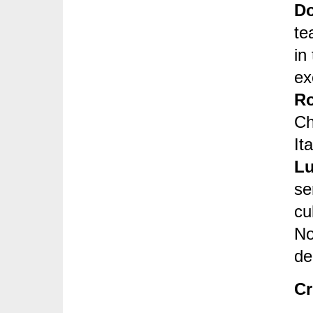
Do
te
in
ex
Ro
Ch
It
Lu
se
cu
No
de
Cr