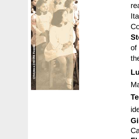
re
It
Co
St
of
th
Lu
Ma
Te
id
Gi
Ca