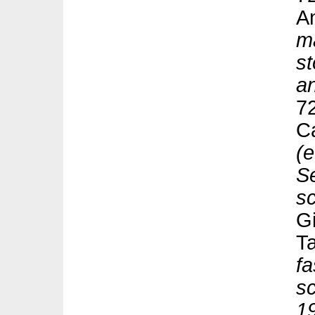
An
m
st
an
7
Ca
(e
Se
s
Gi
Ta
fa
sc
1