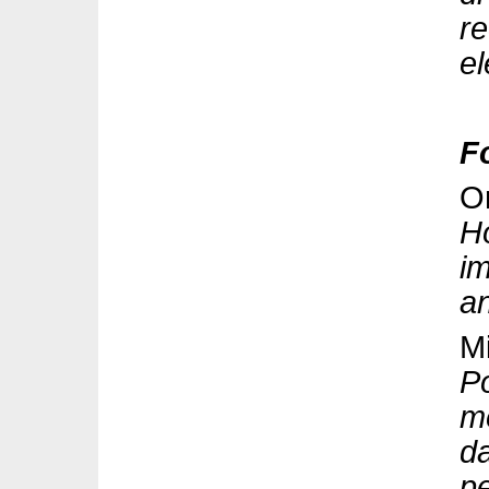
re
e
F
Or
Ho
im
an
Mi
Po
me
da
pe