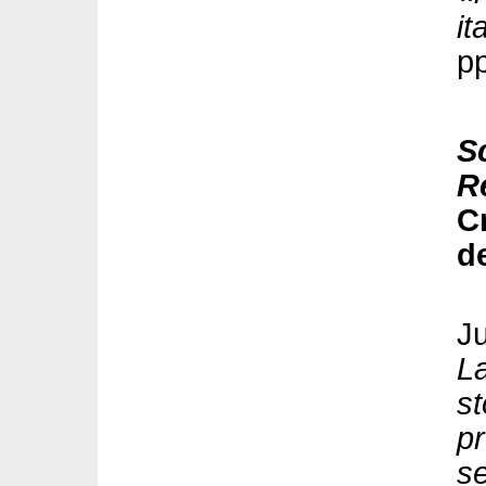
it
p
Sc
R
Cr
de
J
La
st
pr
se