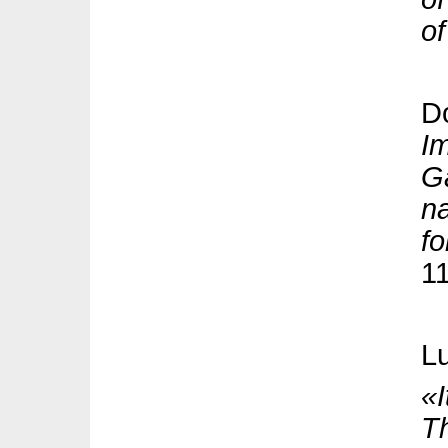
of
D
I
Ga
na
fo
1
Lu
«I
Th