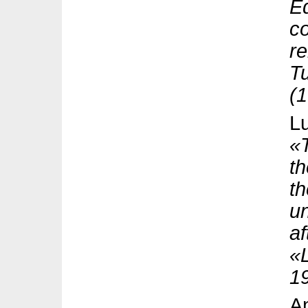
Ed
co
re
Tu
(1
Lu
«T
th
th
un
af
«L
1
A