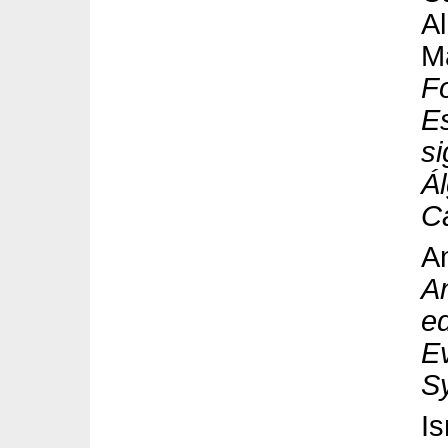
A
M
F
Es
si
Á
C
A
An
ed
Ev
S
I