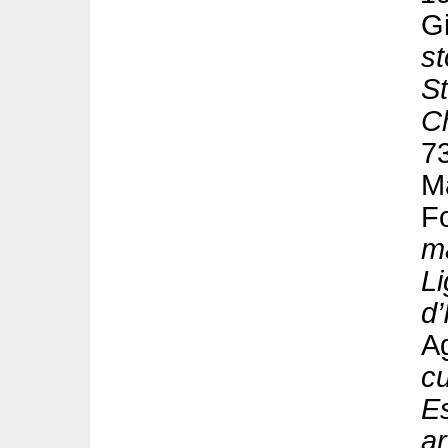
G
st
St
C
7
Ma
Fo
ma
Li
d’
Ag
cu
E
a