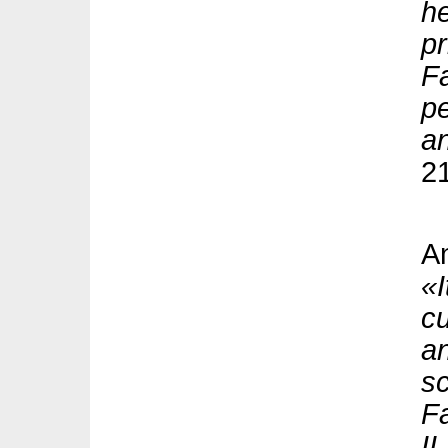
he
pr
Fa
pe
an
2
A
«I
cu
an
sc
Fa
II