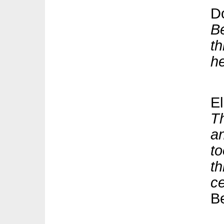
Do
Be
th
h
El
Th
an
to
th
ce
B