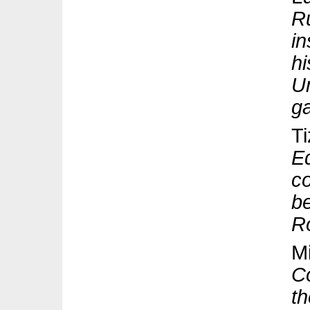
Ru
in
hi
Um
g
Ti
E
c
b
R
M
Co
th