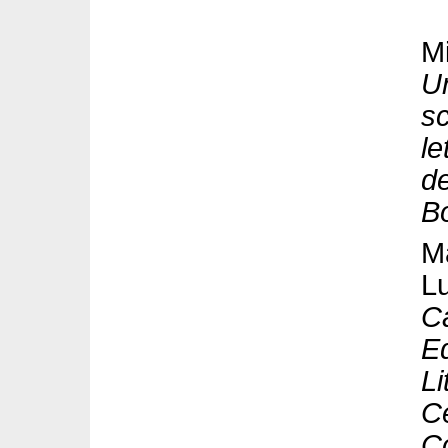
Mi
Un
sc
le
de
B
Ma
Lu
Ca
Ed
Li
Ce
Co