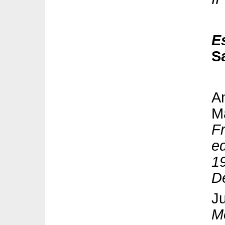
E
S
A
M
Fr
ed
19
D
J
Me