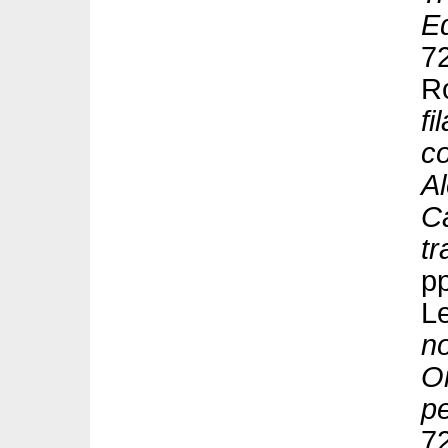
E
7
R
fi
co
A
Ca
tr
p
L
no
Or
p
7