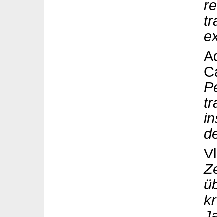
re
tr
e
Ad
C
Pe
tr
in
d
V
Ze
ü
k
J