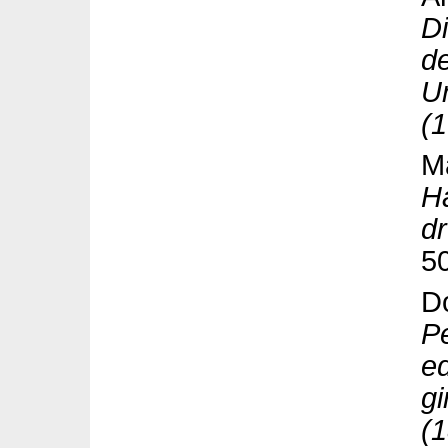
D
d
Un
(
Ma
H
d
5
D
P
e
gi
(