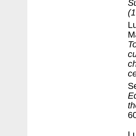
Su
(
Lu
M
To
cu
ch
c
S
Ed
t
6
L