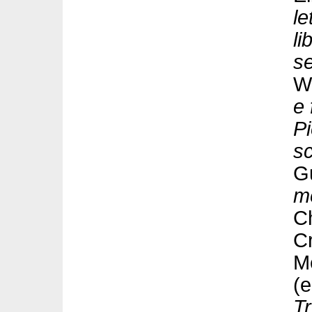
le
li
s
Wa
e 
Pi
sc
Gu
m
C
Cr
M
(e
Tr