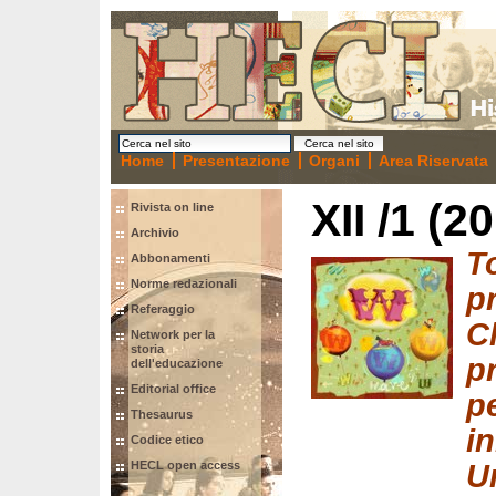
Home
Presentazione
Organi
Area Riservata
XII /1 (2
Rivista on line
Archivio
T
Abbonamenti
Norme redazionali
p
Referaggio
C
Network per la
storia
p
dell'educazione
Editorial office
p
Thesaurus
in
Codice etico
U
HECL open access