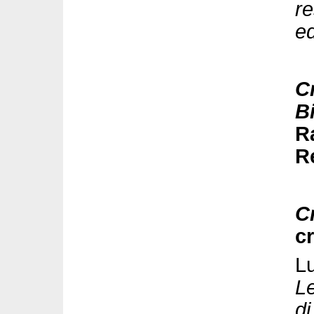
re
e
C
B
R
R
C
cr
Lu
Le
di