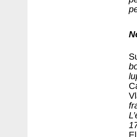
pe
N
Su
b
lu
C
Vl
fr
L’
1
El