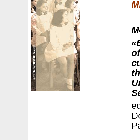
M
M
«
o
c
t
U
S
ed
Do
Pa