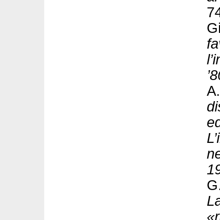
7
G
fa
l’
’8
A.
di
ed
L’
ne
1
G.
La
«r