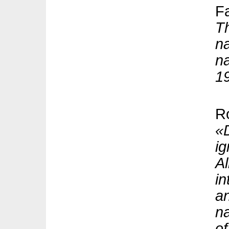
Fa
T
na
na
1
R
«
ig
Al
in
an
na
of