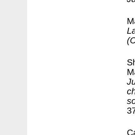
M
La
(C
S
M
Ju
ch
s
3
C