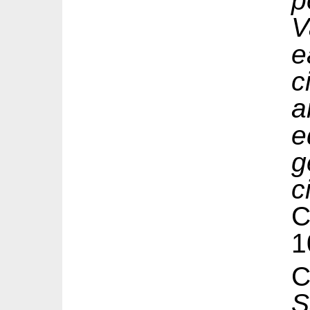
p
V
e
c
a
c
1
C
S