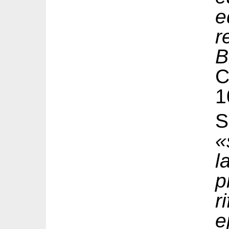
e
r
B
1
S
«
l
p
r
e