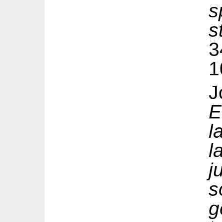
s
s
1
J
E
l
l
j
s
g