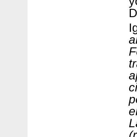
y
D
I
a
F
a
c
p
e
L
(