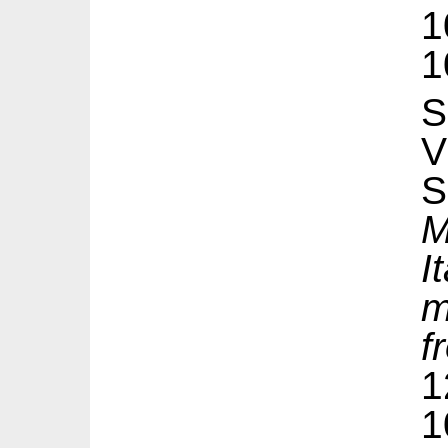
1
1
S
V
M
I
m
f
1
1