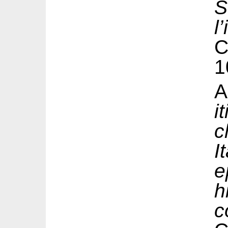
S
l
1
i
c
I
e
h
c