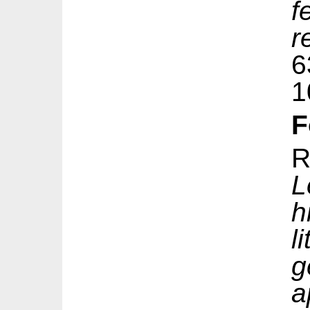
f
r
1
F
R
L
h
l
g
a