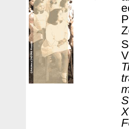
e
P
Z
S
T
t
m
S
X
F