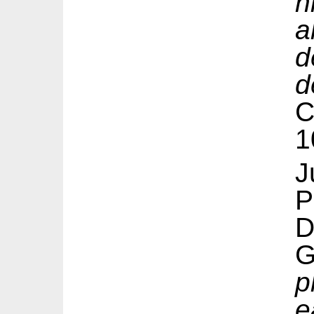
n
a
d
d
1
P
G
p