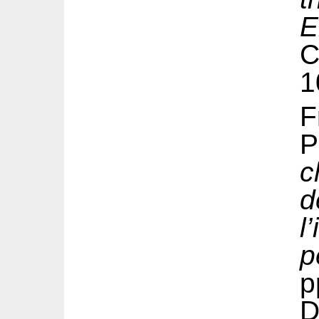
E
1
F
P
c
d
l
p
p
D