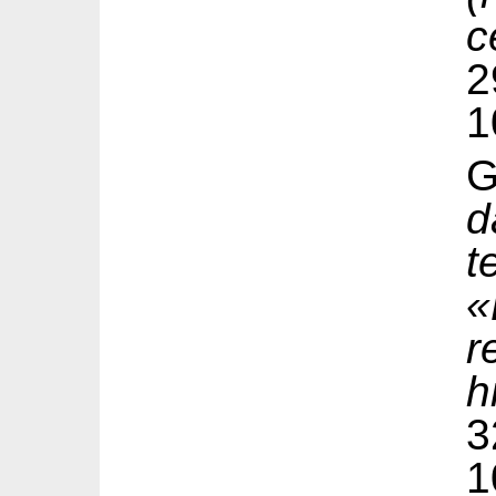
c
1
G
d
t
«
r
h
1