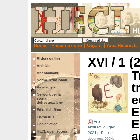
Home
Presentazione
Organi
Area Riservata
XVI / 1 (
Rivista on line
Archivio
T
Abbonamenti
Norme redazionali
t
Referaggio
Network per la
e
storia
dell'educazione
E
Editorial office
Thesaurus
E
File
Codice etico
abstract_giugno
HECL open access
a
2021.pdf
— PDF
document, 366Kb