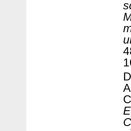
s
M
m
u
4
1
D
A
E
C