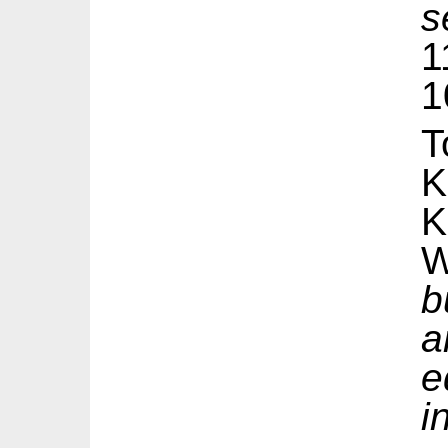
s
1
T
K
W
b
a
e
i