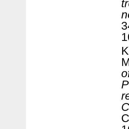
n
3
1
M
o
P
r
C