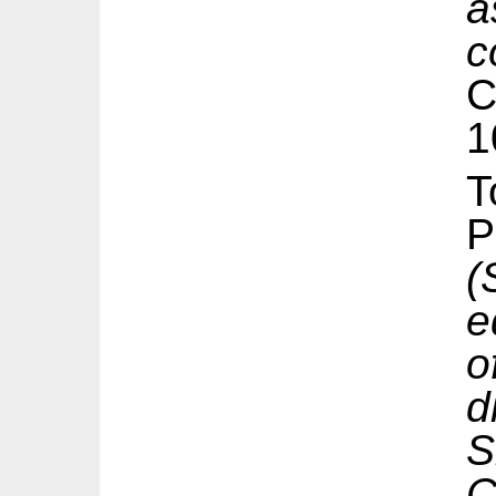
a
c
1
T
P
(
e
o
d
C