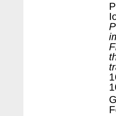
P
i
F
t
t
1
1
G
F