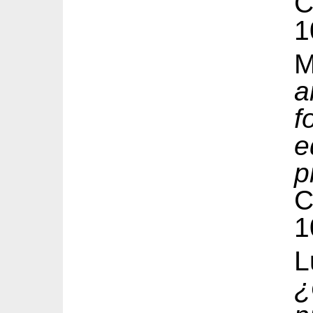
1
M
a
f
e
p
1
L
¿