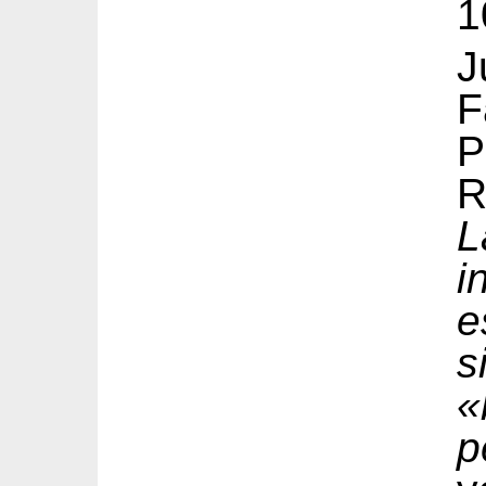
1
J
F
P
R
L
i
e
s
«
p