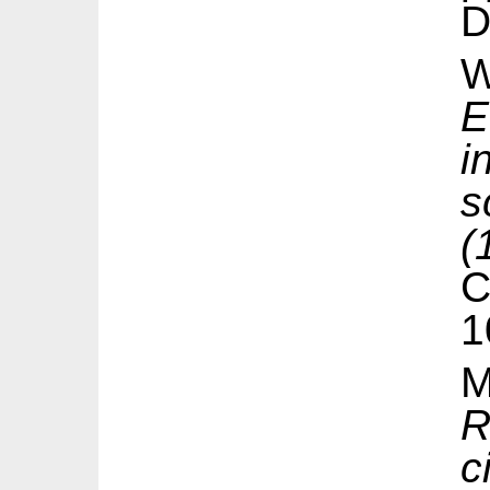
D
W
E
i
s
(
1
M
R
c