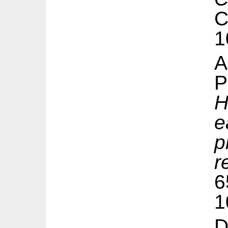
1
A
P
H
e
p
r
1
D