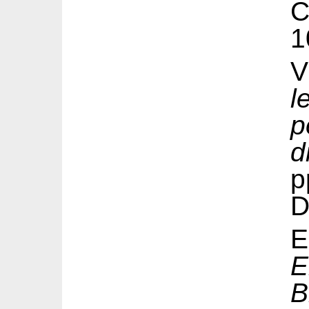
1
V
l
p
d
p
D
E
B