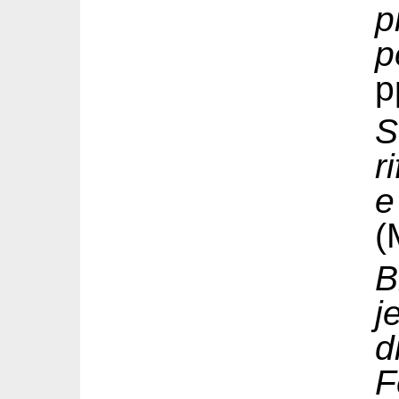
p
p
p
S
r
e
(
B
j
d
F