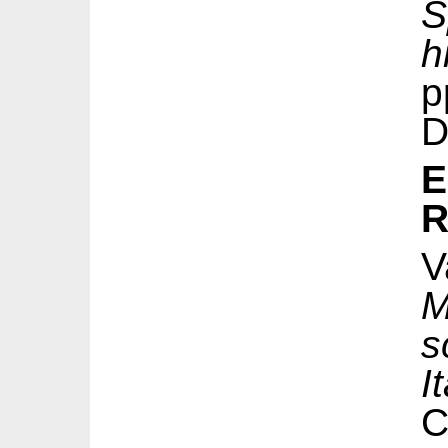
h
p
D
E
R
V
M
s
I
C