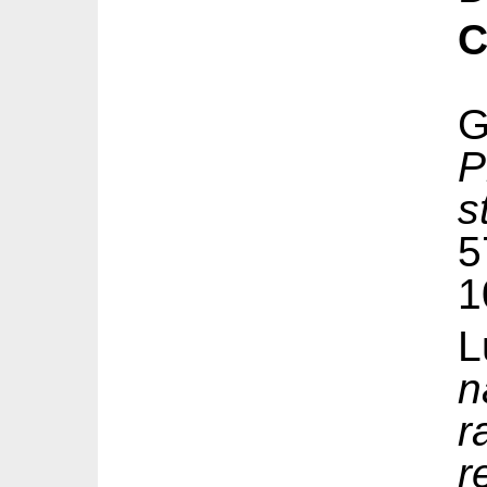
C
P
s
5
1
L
n
r
r