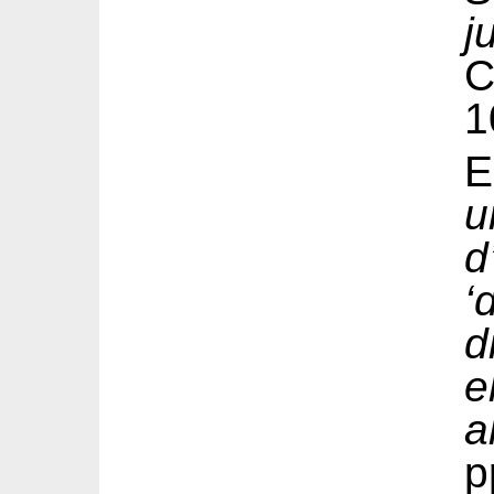
j
1
E
d
‘
d
e
a
p