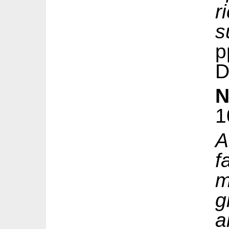
r
s
D
N
1
m
g
a