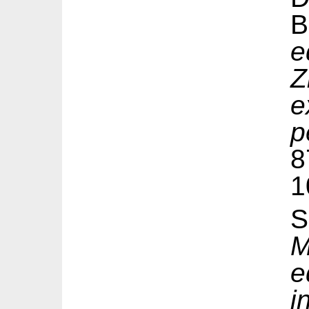
B
e
Z
e
p
1
S
M
e
i