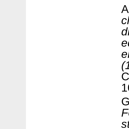
A
c
d
e
e
(
1
G
F
s