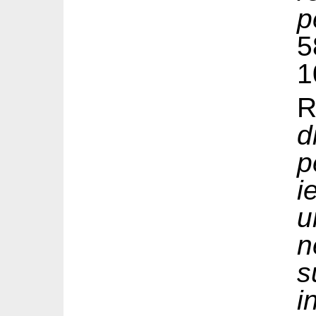
p
5
1
R
d
p
n
s
i