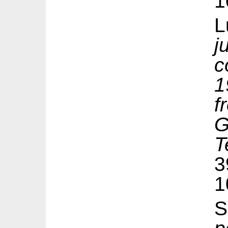
1
L
c
1
f
G
T
1
S