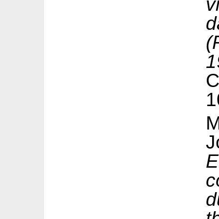
v
d
(
1
1
M
J
E
c
d
t