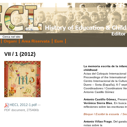
Organi
Area Riservata
Eum
VII / 1 (2012)
La memoria escrita de la infan
childhood
Actas del Coloquio Internacional 
Proceedings of the International 
Centro Internacional de la Cultu
Duero – Soria (España), 6-7 sep
Coordinadores / Coordinators Ver
Antonio Castillo Gómez
Antonio Castillo Gómez,
Present
Verónica Sierra Blas
, En busca
HECL 2012-1.pdf
—
reflexiones sobre las escrituras in
PDF document, 27546Kb
Bloque I
Escribir la escuela
/ Sec
Antonio Viñao Frago
, Del garaba
notas sobre la