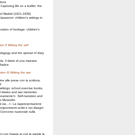
itura
, Capturing life on a leaflet: the
of Madrid (1921-1939)
lassroom: children’s writings in
vation of heritage: children’s
ion II
Writing the self
dagogy and the spread of diary
la. Il diario di una maestra
 Radice
tion III
Writing the war
e alle prese con la scrittura:
XX
 writings: school exercise books,
nal diaries and war memories
anamente!». Self-narration and
to Mussolini
mi via…». La rappresentazione
mponimenti scritti e nei disegni
l Concorso nazionale sulla
i con l’opere et con le parole la