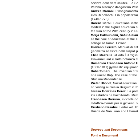
scienza della vera salute». Le Scu
Verona al tempo di Agostino Vali
Andrea Mariani
, L’insegnamento 
Gesuiti polacchi. Fra popolarizza
(1740-1773)
Dorena Caroli
, Educational instit
models in the higher education of 
the turn of the 20th century in R
Merja Paksuniemi, Satu Uusiaut
as the core of education at the e
college of Tornio, Finland
Giovanni Ferraro
, Manuali di ar
geometria analitica nella Napoli p
Elisa Mazzella
, «L’orto è il migl
Giovanni Biroli e l’orto botanico 
Domenico Francesco Antonio E
(1880-1911) gymnastic equipmen
Roberto Sani
, The Invention of t
of a united Italy. The case of the 
Studium Maceratense
Pieter Dhondt
, Social education
on visiting nurses in Belgium in t
Teresa Gonzáles Pérez
, La pol
los estudios de bachillerato. Me
Francesca Borruso
, «Piccole d
didattico-morale per la gioventù 
Cristiano Casalini
, Fertile wit. 
Huarte de San Juan and Chomsky’
Sources and Documents
Fonti e Documenti