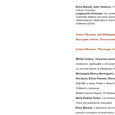
Erica Moretti, John Tortorice
, F
culture. A review
Luigiaurelio Pomante
, Un contr
università italiane nel primo dopo
«federazione» degli atenei marchi
Gallerani (1919)
Critical Reviews and Bibliogra
Rassegne critiche, Discussioni
Critical Reviews /
Rassegne cri
Michel Ostenc, Vincenzo Laven
erudizione, spiritualità e rinnova
un recente lavoro di Elisabetta Pa
Mariangela Mosca Bonsignore, 
Orestano, Elena Paruolo, Aless
Dall’
ABC a Harry Potter
e
Brave 
Children’s Literature
(British Council Napoli, 25 febbra
Núria Padrós Tuneu
, Los museo
cívica del patrimonio educativo
Elisa Marazzi
, L’istruzione secon
recente convegno di studi storici