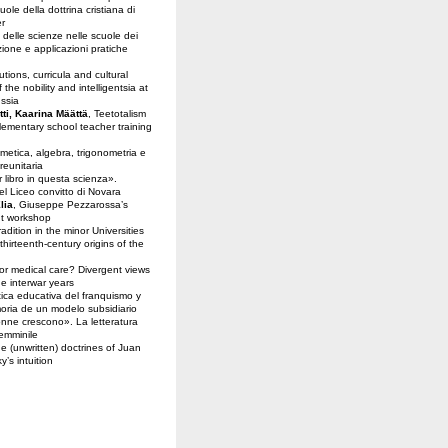
ole della dottrina cristiana di
er
delle scienze nelle scuole dei
zione e applicazioni pratiche
utions, curricula and cultural
the nobility and intelligentsia at
ussia
ti, Kaarina Määttä
, Teetotalism
lementary school teacher training
itmetica, algebra, trigonometria e
reunitaria
ior libro in questa scienza».
del Liceo convitto di Novara
lia
, Giuseppe Pezzarossa’s
t workshop
radition in the minor Universities
thirteenth-century origins of the
 or medical care? Divergent views
he interwar years
ítica educativa del franquismo y
moria de un modelo subsidiario
onne crescono». La letteratura
femminile
The (unwritten) doctrines of Juan
s intuition