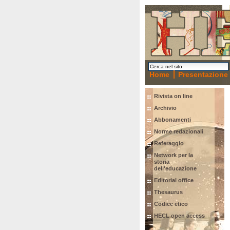
Home
Presentazione
Rivista on line
Archivio
Abbonamenti
Norme redazionali
Referaggio
Network per la
storia
dell'educazione
Editorial office
Thesaurus
Codice etico
HECL open access