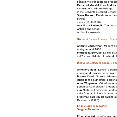
génesis y el concepto de preescr
María del Mar del Pozo Andrés
meaning of children’s writings
in the Cervantes Graded School 
Sjaak Braster
, Facebook in the c
school
diaries (1950-1990)
Ana Maria Badanelli
, The preser
writings and school
textbooks research
Bloque II
Escribir lo íntimo
/ Sect
Arianne Baggerman
, Modern pe
writing around 1800
Francesca Borruso
, La mia scuo
dall’Archivio Didattico Lombardo
Bloque III
Escribir la guerra
/ Sec
Antonio Gibelli
, Bambini e bambin
uno sguardo storico sul secolo 
Dorena Caroli
, Soviet children’s
letters to the authorities, perso
Anne Wingenter
, «Vi saluto rom
performance in children’s letters 
Juri Meda
, «O partigiano, porta
della Guerra di Liberazione nei co
presentati dalle scuole italiane a
Resistenza (1965)
Essays and researches
Saggi e Ricerche
Elisabetta Patrizi,
«Per insegnarc