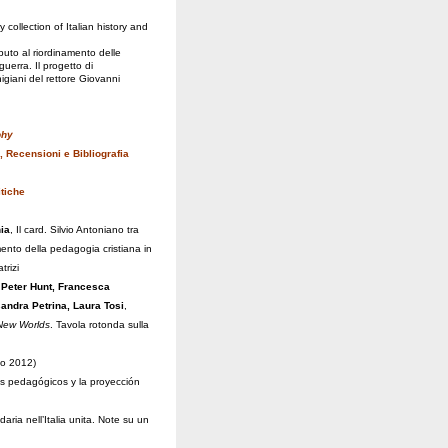
ry collection of Italian history and
ibuto al riordinamento delle
guerra. Il progetto di
giani del rettore Giovanni
phy
, Recensioni e Bibliografia
tiche
ia
, Il card. Silvio Antoniano tra
mento della pedagogia cristiana in
trizi
Peter Hunt, Francesca
andra Petrina, Laura Tosi
,
New Worlds
. Tavola rotonda sulla
io 2012)
s pedagógicos y la proyección
daria nell’Italia unita. Note su un