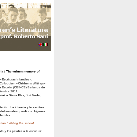
cia / The written memory of
«Escrituras Infantiles».
Colloquium «Children’s Writings»,
ra Escolar (CEINCE) Berlanga de
tiembre 2011.
ónica Sierra Blas, Juri Meda,
ación: La infancia y la escritura
 del «eslabón perdido». Algunas
fantiles
tion I
Writing the school
to y los palotes a la escritura: